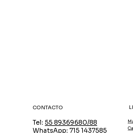
L
CONTACTO
Ma
Tel:
55 89369680/88
Ca
WhatsApp:
715 1437585