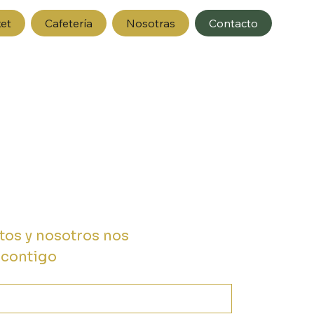
et
Cafetería
Nosotras
Contacto
os y nosotros nos 
 contigo